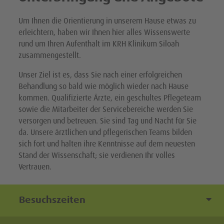
Hodenkrebszentrum
Endometrioseklinik
Qualitäts- und Risikomanagement
Hämatologie, Onkologie und Immunologie
Um Ihnen die Orientierung in unserem Hause etwas zu
Krebszentrum
Hernienzentrum
Geschichte
erleichtern, haben wir Ihnen hier alles Wissenswerte
Kardiologie, Rhythmologie und internistische
rund um Ihren Aufenthalt im KRH Klinikum Siloah
LeberCentrum
Interdisziplinäres Gefäßzentrum
Intensivmedizin
zusammengestellt.
Lungenkrebszentrum
Referenzzentrum für Dialysezugänge
Nephrologie, Angiologie und Rheumatologie
Unser Ziel ist es, dass Sie nach einer erfolgreichen
Behandlung so bald wie möglich wieder nach Hause
Nierenkrebszentrum
Refluxzentrum
Palliativmedizin
kommen. Qualifizierte Ärzte, ein geschultes Pflegeteam
Ösophaguskarzinomzentrum
sowie die Mitarbeiter der Servicebereiche werden Sie
Pneumologie, Intensiv- und Schlafmedizin
versorgen und betreuen. Sie sind Tag und Nacht für Sie
Pankreaskarzinomzentrum
Thorax- und Gefäßchirurgie
da. Unsere ärztlichen und pflegerischen Teams bilden
sich fort und halten ihre Kenntnisse auf dem neuesten
Prostatakrebszentrum
Urologie
Stand der Wissenschaft; sie verdienen Ihr volles
Vertrauen.
Zentrum für Lymphome, Leukämien und Multiple Myelome
Zentrale Notaufnahme (ZNA)
Besuchszeiten